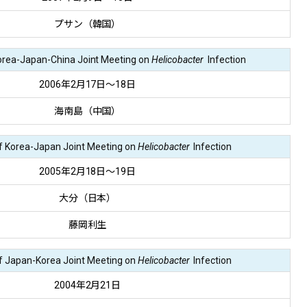
プサン（韓国）
orea-Japan-China Joint Meeting on
Helicobacter
Infection
2006年2月17日～18日
海南島（中国）
f Korea-Japan Joint Meeting on
Helicobacter
Infection
2005年2月18日～19日
大分（日本）
藤岡利生
f Japan-Korea Joint Meeting on
Helicobacter
Infection
2004年2月21日