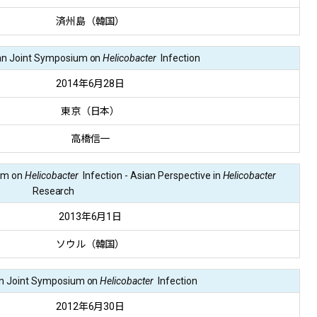
済州島（韓国）
an Joint Symposium on
Helicobacter
Infection
2014年6月28日
東京（日本）
高橋信一
um on
Helicobacter
Infection - Asian Perspective in
Helicobacter
Research
2013年6月1日
ソウル（韓国）
n Joint Symposium on
Helicobacter
Infection
2012年6月30日