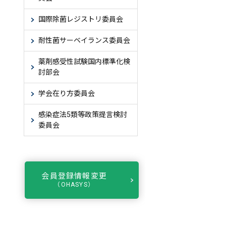
国際除菌レジストリ委員会
耐性菌サーベイランス委員会
薬剤感受性試験国内標準化検
討部会
学会在り方委員会
感染症法5類等政策提言検討
委員会
会員登録情報変更
（OHASYS）