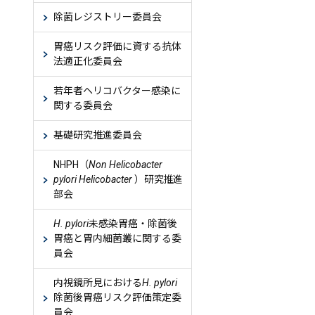
除菌レジストリー委員会
胃癌リスク評価に資する抗体
法適正化委員会
若年者ヘリコバクター感染に
関する委員会
基礎研究推進委員会
NHPH（
Non Helicobacter
pylori Helicobacter
）研究推進
部会
H. pylori
未感染胃癌・除菌後
胃癌と胃内細菌叢に関する委
員会
内視鏡所見における
H. pylori
除菌後胃癌リスク評価策定委
員会