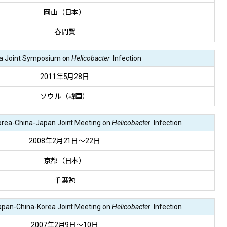
岡山（日本）
春間賢
a Joint Symposium on
Helicobacter
Infection
2011年5月28日
ソウル（韓国）
orea-China-Japan Joint Meeting on
Helicobacter
Infection
2008年2月21日～22日
京都（日本）
千葉勉
apan-China-Korea Joint Meeting on
Helicobacter
Infection
2007年2月9日～10日