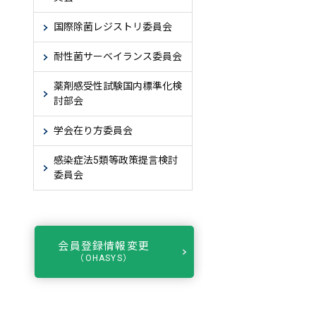
国際除菌レジストリ委員会
耐性菌サーベイランス委員会
薬剤感受性試験国内標準化検
討部会
学会在り方委員会
感染症法5類等政策提言検討
委員会
会員登録情報変更
（OHASYS）