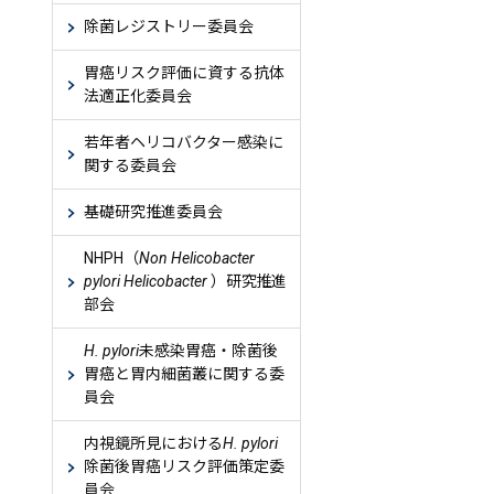
除菌レジストリー委員会
胃癌リスク評価に資する抗体
法適正化委員会
若年者ヘリコバクター感染に
関する委員会
基礎研究推進委員会
NHPH（
Non Helicobacter
pylori Helicobacter
）研究推進
部会
H. pylori
未感染胃癌・除菌後
胃癌と胃内細菌叢に関する委
員会
内視鏡所見における
H. pylori
除菌後胃癌リスク評価策定委
員会