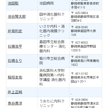
池田聡
池田病院
静岡県駿東郡長泉町
本宿411-5
420-0834
田中消化器科ク
池谷賢太郎
静岡県静岡市葵区音
リニック
羽町8-3
いさか内科・消
438-0043
井坂利史
化器内視鏡クリ
静岡県磐田市大原
109
ニック
島田市立総合医
427-8502
石橋浩平
療センター 消化
静岡県島田市野田
1200-5
器内科
439-0022
菊川市立総合病
石橋るり
静岡県菊川市東横地
院
1632
浜松医科大学附
431-3192
属病院第一内科
稲垣圭佑
静岡県浜松市東区半
学講座 消化器内
田山1-20-1
科
井上正純
-
424-0836
うおたに内科ク
魚谷貴洋
静岡県静岡市清水区
リニック
桜が丘町5番25号