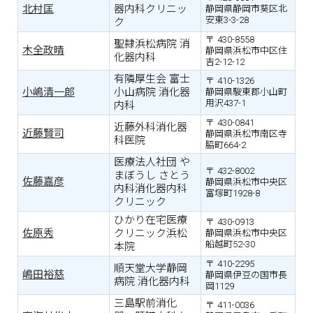
北村匡
器内科クリニッ
静岡県静岡市葵区北
安東3-3-28
ク
430-8558
聖隷浜松病院 消
木全政晴
静岡県浜松市中区住
化器内科
吉2-12-12
有隣厚生会 富士
410-1326
小嶋清一郎
小山病院 消化器
静岡県駿東郡小山町
用沢437-1
内科
430-0841
近藤外科消化器
近藤賢司
静岡県浜松市南区寺
科医院
脇町664-2
医療法人社団 や
432-8002
まぼうし さとう
佐藤嘉彦
静岡県浜松市中央区
内科消化器内科
富塚町1928-8
クリニック
ひかり在宅医療
430-0913
佐原秀
クリニック浜松
静岡県浜松市中央区
船越町52-30
本院
410-2295
順天堂大学静岡
嶋田裕慈
静岡県伊豆の国市長
病院 消化器内科
岡1129
三島駅前消化
411-0036