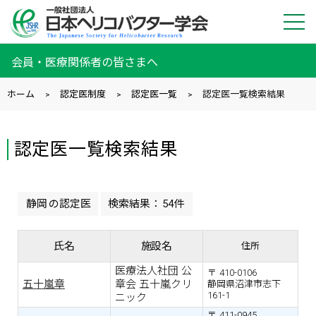
会員・医療関係者の皆さまへ
ホーム
認定医制度
認定医一覧
認定医一覧検索結果
認定医一覧検索結果
静岡
の認定医
検索結果：
54件
氏名
施設名
住所
医療法人社団 公
410-0106
五十嵐章
章会 五十嵐クリ
静岡県沼津市志下
161-1
ニック
411-0945