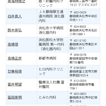
東海林俊之
器・肝臓内科ク
静岡県三島市一番町
15-21 マスダビル3Ｆ
リニック
ＪＡ静岡厚生連
430-0929
白井直人
遠州病院 消化器
静岡県浜松市中央区
中央1-1-1
内科
434-8533
浜松赤十字病院
鈴木崇弘
静岡県浜松市浜名区
消化器内科
小林1088-1
浜松医科大学附
431-3192
高橋悟
属病院 第一内科
静岡県浜松市東区半
田山1-20-1
（消化器内科）
438-0078
高橋正彦
新都市病院
静岡県磐田市中泉御
殿703番地
418-0001
ヒロ内科クリニ
廿樂裕徳
静岡県富士宮市万野
ック
原新田3925-4
412-0039
醫療法人社團 富
富井明望
静岡県御殿場市竈
井醫院
708-1
430-0852
冨田英明
とみた内科
静岡県浜松市中区領
家3-25-6