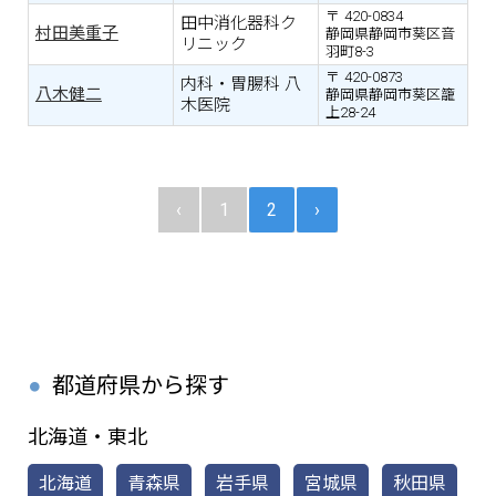
420-0834
田中消化器科ク
村田美重子
静岡県静岡市葵区音
リニック
羽町8-3
420-0873
内科・胃腸科 八
八木健二
静岡県静岡市葵区籠
木医院
上28-24
‹
1
2
›
都道府県から探す
北海道・東北
北海道
青森県
岩手県
宮城県
秋田県