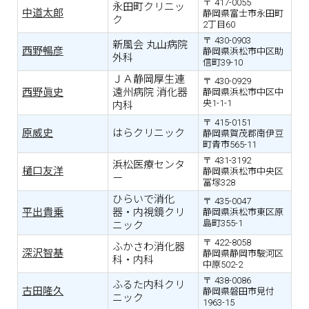
417-0055
永田町クリニッ
中道太郎
静岡県富士市永田町
ク
2丁目60
430-0903
新風会 丸山病院
西野暢彦
静岡県浜松市中区助
外科
信町39-10
ＪＡ静岡厚生連
430-0929
西野眞史
遠州病院 消化器
静岡県浜松市中区中
央1-1-1
内科
415-0151
原威史
はらクリニック
静岡県賀茂郡南伊豆
町青市565-11
431-3192
浜松医療センタ
樋口友洋
静岡県浜松市中央区
ー
冨塚328
ひらいで消化
435-0047
平出貴乗
器・内視鏡クリ
静岡県浜松市東区原
島町355-1
ニック
422-8058
ふかさわ消化器
深沢智基
静岡県静岡市駿河区
科・内科
中原502-2
438-0086
ふるた内科クリ
古田隆久
静岡県磐田市見付
ニック
1963-15