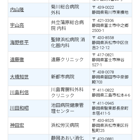
菊川総合病院
439-0022
内山隆
外科
静岡県菊川市東横地
421-3306
共立蒲原総合病
宇山亮
静岡県富士市中之郷
院 内科
2500-1
430-8558
聖隷浜松病院 消
海野修平
静岡県浜松市中区住
化器内科
吉2-12-12
417-0821
遠藤徹
遠藤クリニック
静岡県富士市神谷
527-1
438-0078
大橋知世
新都市病院
静岡県磐田市中泉御
殿703
川島胃腸科外科
411-0822
川島利信
クリニック
静岡県三島市松本4-6
411-0945
池田病院健康管
川田和昭
静岡県駿東郡長泉町
理センター
本宿411-5
430-8525
神田宏
浜松労災病院
静岡県浜松市東区将
監町25
静岡あおい消化
420-0881