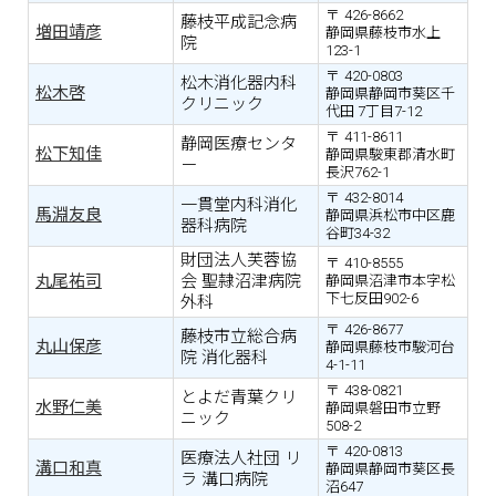
426-8662
藤枝平成記念病
増田靖彦
静岡県藤枝市水上
院
123-1
420-0803
松木消化器内科
松木啓
静岡県静岡市葵区千
クリニック
代田 7丁目7-12
411-8611
静岡医療センタ
松下知佳
静岡県駿東郡清水町
ー
長沢762-1
432-8014
一貫堂内科消化
馬淵友良
静岡県浜松市中区鹿
器科病院
谷町34-32
財団法人芙蓉協
410-8555
丸尾祐司
会 聖隷沼津病院
静岡県沼津市本字松
下七反田902-6
外科
426-8677
藤枝市立総合病
丸山保彦
静岡県藤枝市駿河台
院 消化器科
4-1-11
438-0821
とよだ青葉クリ
水野仁美
静岡県磐田市立野
ニック
508-2
420-0813
医療法人社団 リ
溝口和真
静岡県静岡市葵区長
ラ 溝口病院
沼647